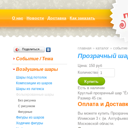
О нас
Новости
Доставка
Как заказать
главная
»
каталог
»
событие 
Поделиться…
Прозрачный ша
Событие / Тема
Цена:
150 руб
Воздушные шары
Количество
Шары под потолок
Композиции из шаров
Есть в наличии
Шары из латекса
Круглый прозрачный шар "Ёл
Фольгированные шары
Размер 45 см.
Без рисунка
Оплата и Достав
С рисунком
Фигурные
Вы можете купить Прозрачн
Фигуры из шаров
Илимская 3 г. (м. Алтуфьево
Ходячие фигуры
Московской области.