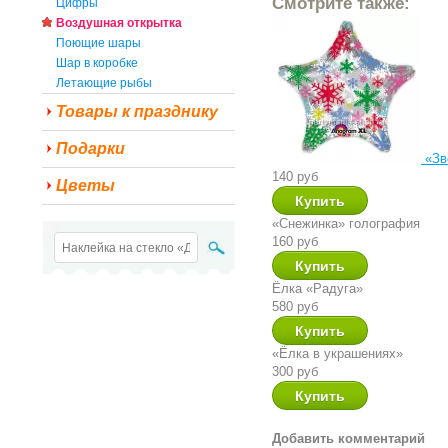
Смотрите также:
Цифры
Воздушная открытка
Поющие шары
Шар в коробке
Летающие рыбы
Товары к празднику
Подарки
«Зв
140 руб
Цветы
«Снежинка» голография
160 руб
Ёлка «Радуга»
580 руб
«Ёлка в украшениях»
300 руб
Добавить комментарий