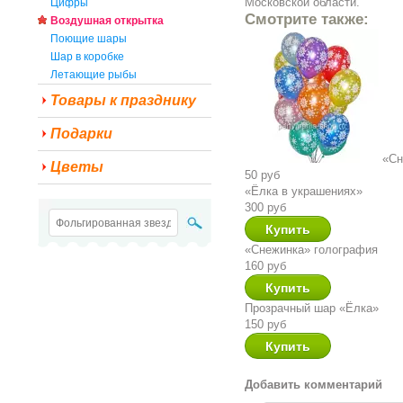
Московской области.
Цифры
Смотрите также:
Воздушная открытка
Поющие шары
Шар в коробке
Летающие рыбы
Товары к празднику
Подарки
«Сн
Цветы
50 руб
«Ёлка в украшениях»
300 руб
«Снежинка» голография
160 руб
Прозрачный шар «Ёлка»
150 руб
Добавить комментарий