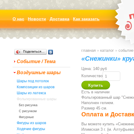
О нас
Новости
Доставка
Как заказать
главная
»
каталог
»
событие 
Поделиться…
«Снежинки» кру
Событие / Тема
Цена:
140 руб
Воздушные шары
Количество
Шары под потолок
Композиции из шаров
Есть в наличии
Шары из латекса
Фольгированный шар "Снежин
Фольгированные шары
Наполнен гелием.
Без рисунка
Размер 45 см.
С рисунком
Оплата и Достав
Фигурные
Фигуры из шаров
Вы можете купить «Снежинки
Ходячие фигуры
Илимская 3 г. (м. Алтуфьево