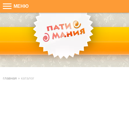
МЕНЮ
Х
Ошибка
: Извините, но запрошенный товар не найден!
главная
»
каталог