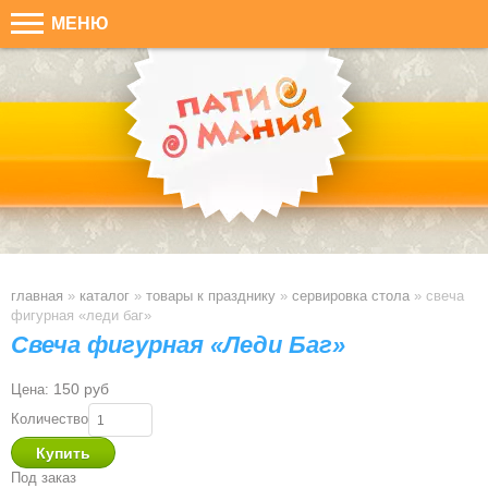
МЕНЮ
главная
»
каталог
»
товары к празднику
»
сервировка стола
»
свеча
фигурная «леди баг»
Свеча фигурная «Леди Баг»
150 руб
Цена:
Количество
Под заказ