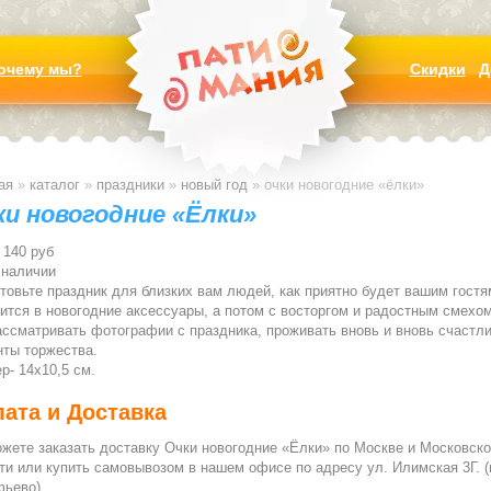
очему мы?
Скидки
Д
ая
»
каталог
»
праздники
»
новый год
»
очки новогодние «ёлки»
ки новогодние «Ёлки»
140 руб
 наличии
товьте праздник для близких вам людей, как приятно будет вашим гостя
ится в новогодние аксессуары, а потом с восторгом и радостным смехо
ассматривать фотографии с праздника, проживать вновь и вновь счастл
ты торжества.
р- 14х10,5 см.
ата и Доставка
жете заказать доставку Очки новогодние «Ёлки» по Москве и Московско
ти или купить самовывозом в нашем офисе по адресу ул. Илимская 3Г. (
ьево).