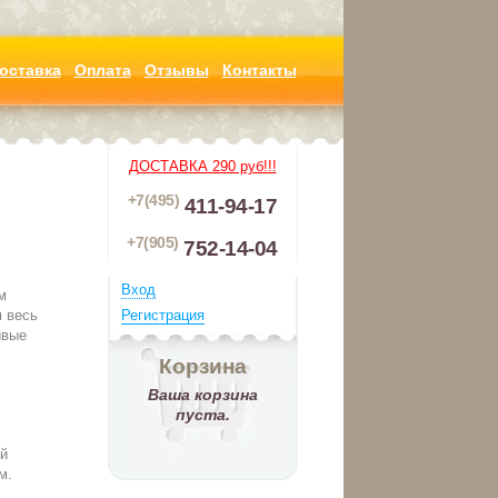
оставка
Оплата
Отзывы
Контакты
ДОСТАВКА 290 руб!!!
+7(495)
411-94-17
+7(905)
752-14-04
Вход
м
Регистрация
м весь
ивые
Корзина
Ваша корзина
пуста.
й
м.