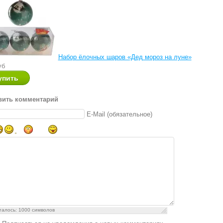
Набор ёлочных шаров «Дед мороз на луне»
уб
вить комментарий
E-Mail (обязательное)
талось:
1000
символов