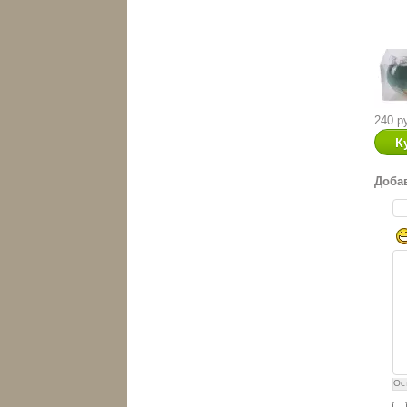
240 р
Доба
Ос