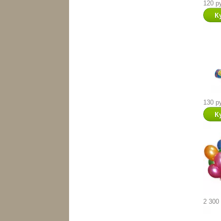
120 р
130 р
2 300