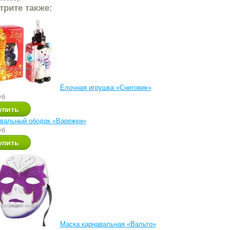
трите также:
Ёлочная игрушка «Снеговик»
уб
вальный ободок «Варежки»
уб
Маска карнавальная «Вальто»