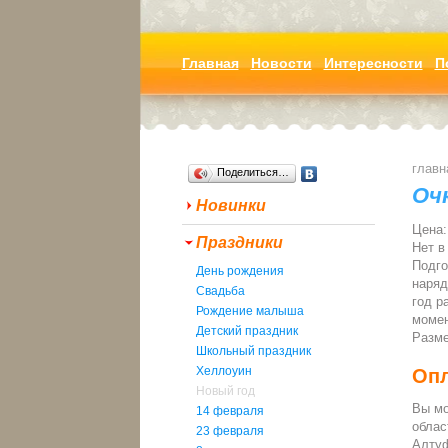
Главная
Новости
Интересности
П
главн
Поделиться…
Оч
Новинки
Цена:
Праздники
Нет в
Подго
День рождения
наряд
Свадьба
год р
Рождение малыша
момен
Детский праздник
Разме
Школьный праздник
Хеллоуин
Опл
Новый год
Вы мо
14 февраля
облас
23 февраля
Алтуф