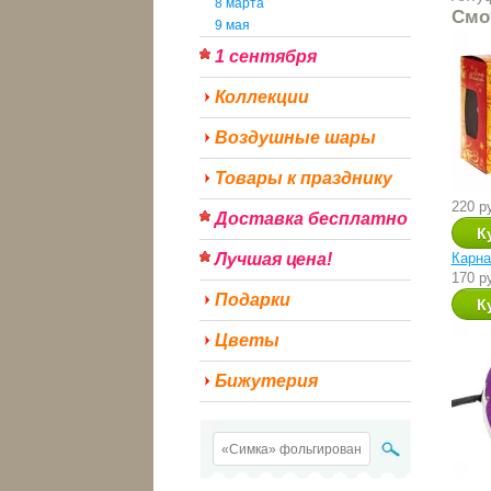
8 марта
Смо
9 мая
1 сентября
Коллекции
Воздушные шары
Товары к празднику
220 р
Доставка бесплатно
Лучшая цена!
Карна
170 р
Подарки
Цветы
Бижутерия