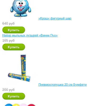
«Крош» фигурный шар
640 руб
Набор мыльных пузырей «Винни Пух»
165 руб
Пневмохлопушка 20 см Бумфети
200 руб