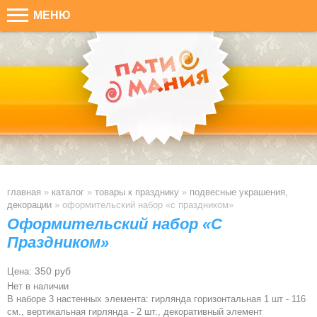
МЕНЮ
главная
»
каталог
»
товары к празднику
»
подвесные украшения,
декорации
»
оформительский набор «с праздником»
Оформительский набор «С
Праздником»
350 руб
Цена:
Нет в наличии
В наборе 3 настенных элемента
:
г
ирлянда горизонтальная 1 шт - 116
см., вертикальная гирлянда - 2 шт.,
д
екоративный элемент