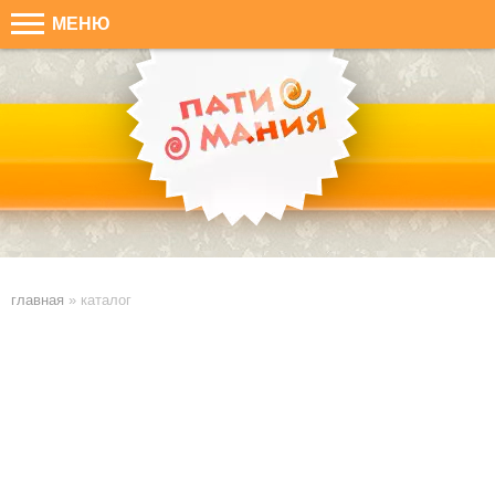
МЕНЮ
Х
Ошибка
: Извините, но запрошенный товар не найден!
главная
»
каталог