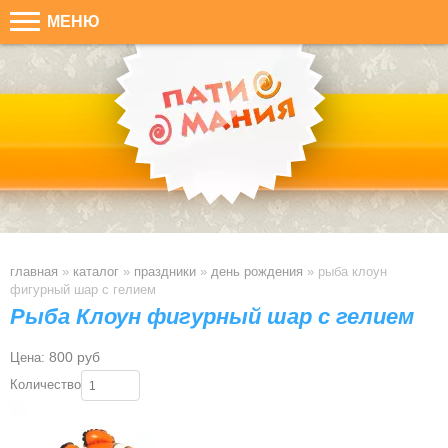
МЕНЮ
главная
»
каталог
»
праздники
»
день рождения
»
рыба клоун
фигурный шар с гелием
Рыба Клоун фигурный шар с гелием
800 руб
Цена:
Количество