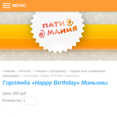
МЕНЮ
главная
»
каталог
»
товары к празднику
»
подвесные украшения,
декорации
»
гирлянда «happy birthday» миньоны
Гирлянда «Happy Birthday» Миньоны
250 руб
Цена:
Количество