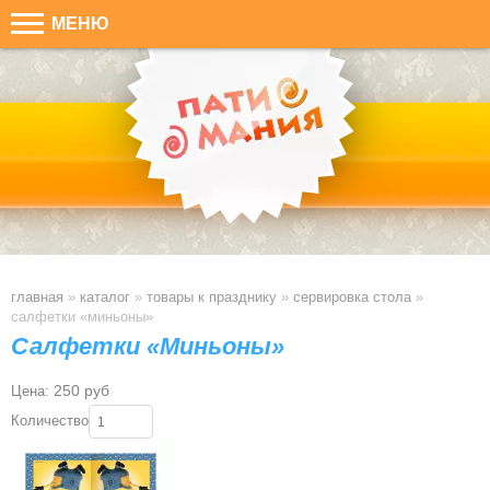
МЕНЮ
главная
»
каталог
»
товары к празднику
»
сервировка стола
»
салфетки «миньоны»
Салфетки «Миньоны»
250 руб
Цена:
Количество