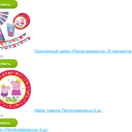
Праздничный набор «Пеппа-принцесса» 25 предметов
уб
Набор тарелок Пеппа-принцесса 6 шт.
уб
и «Пеппа-принцесса» 6 шт.