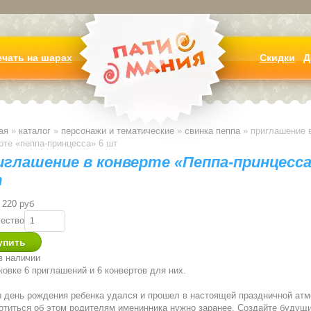
ечать на шарах
Скидки
Д
ая
»
каталог
»
персонажи и тематические
»
свинка пеппа
»
приглашение 
рте «пеппа-принцесса» 6 шт
иглашение в конверте «Пеппа-принцесса
т
220 руб
ество
в наличии
ковке 6 приглашений и 6 конвертов для них.
 день рождения ребенка удался и прошел в настоящей праздничной ат
отиться об этом родителям именинника нужно заранее. Создайте будущ