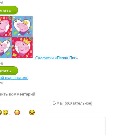
уб
Салфетки «Пеппа Пиг»
уб
ой шар пастель
уб
вить комментарий
E-Mail (обязательное)