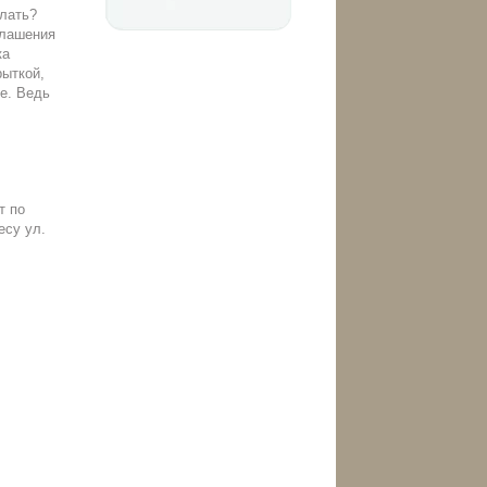
елать?
глашения
ка
рыткой,
е. Ведь
т по
есу ул.