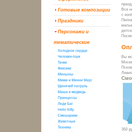
празд
Все н
Готовые композиции
с изо
Пеппа
Праздники
малыш
детск
Персонажи и
Посмо
тематические
Опл
Холодное сердце
Человек-паук
Вы мо
Москв
Тачки
Псков
Фиксики
Лиано
Миньоны
Смо
Микки и Минни Маус
Щенячий патруль
Маша и медведь
Принцессы
Леди Баг
Hello Kitty
Смешарики
Животные
Техника
350 р