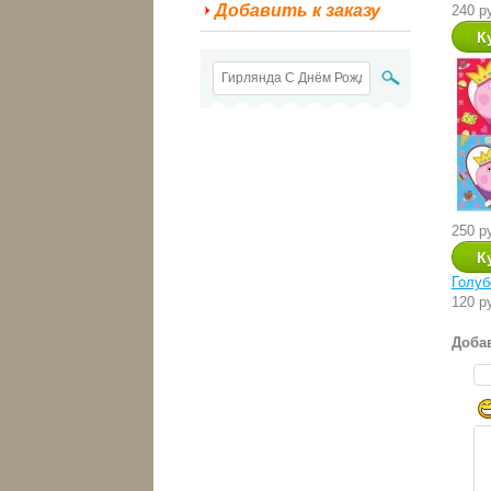
Добавить к заказу
240 р
250 р
Голуб
120 р
Доба