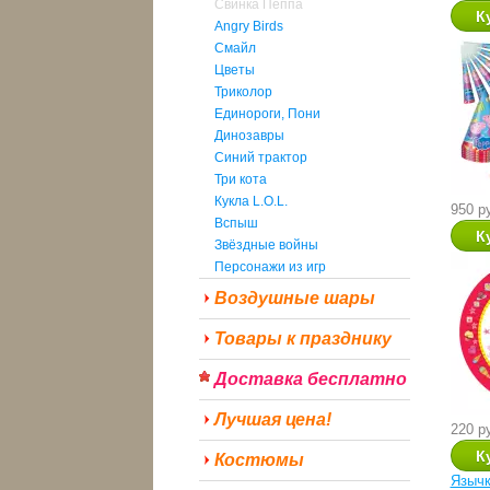
Свинка Пеппа
Angry Birds
Смайл
Цветы
Триколор
Единороги, Пони
Динозавры
Синий трактор
Три кота
Кукла L.O.L.
950 р
Вспыш
Звёздные войны
Персонажи из игр
Воздушные шары
Товары к празднику
Доставка бесплатно
Лучшая цена!
220 р
Костюмы
Язычк