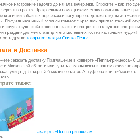
ничное настроение задолго до начала вечеринки. Спросите – как это сд
евероятно просто. Прекрасными помощниками станут оригинальные при
бражениями забавных персонажей популярного детского мультика «Свин
». Получив необычный голубой конверт с красивой пригласительной отк
и почувствуют себя словно в сказке, и настроятся на нужное настроени
ий праздник должен стать для его маленьких гостей настоящим чудом!
треть другие
товары коллекции Свинка Пеппа...
ата и Доставка
жете заказать доставку Приглашение в конверте «Пеппа-принцесса» 6 ш
е и Московской области или купить самовывозом в нашем офисе по адр
ская улица, д. 5, корп. 3 ближайшее метро Алтуфьево или Бибирево, ст.
зово.
трите также:
Скатерть «Пеппа-принцесса»
уб