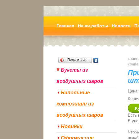
Главная
Наши работы
Новости
П
главн
Поделиться…
конве
Букеты из
Пр
ш
воздушных шаров
Цена:
Напольные
Колич
композиции из
воздушных шаров
Есть 
В упа
Новинки
Чтобы
Оформление
позаб