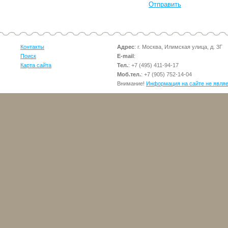
Отправить
Контакты
Адрес
: г. Москва, Илимская улица, д. 3Г
Поиск
E-mail
:
Карта сайта
Тел.
:
+7 (495) 411-94-17
Моб.тел.
:
+7 (905) 752-14-04
Внимание!
Информация на сайте не явля