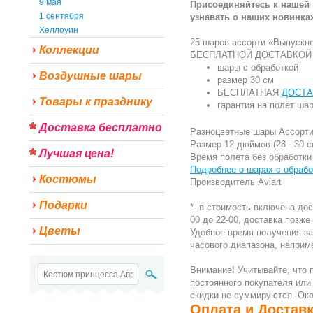
9 мая
Присоединяйтесь к нашей 
1 сентября
узнавать о наших новинках
Хеллоуин
25 шаров ассорти «Выпускно
Коллекции
БЕСПЛАТНОЙ ДОСТАВКОЙ в
шары с обработкой
Воздушные шары
размер 30 см
БЕСПЛАТНАЯ
ДОСТА
Товары к празднику
гарантия на полет шар
Доставка бесплатно
Разноцветные шары Ассорти
Размер 12 дюймов (28 - 30 с
Лучшая цена!
Время полета без обработки 
Подробнее о шарах с обработ
Костюмы
Производитель Aviart
Подарки
*- в стоимость включена до
00 до 22-00, доставка позже 
Цветы
Удобное время получения за
часового диапазона, наприме
Внимание! Учитывайте, что 
постоянного покупателя или 
скидки не суммируются. Око
Оплата и Достав