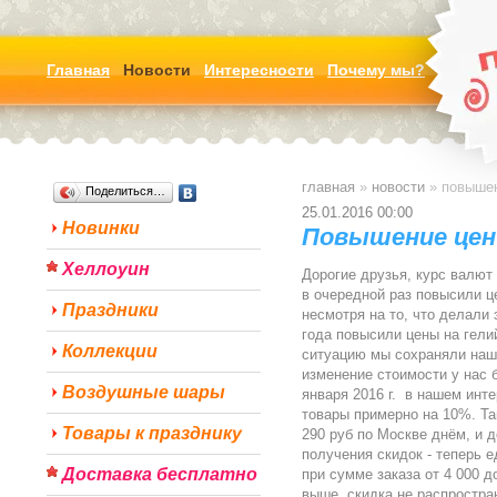
Главная
Новости
Интересности
Почему мы?
главная
»
новости
»
повыше
Поделиться…
25.01.2016 00:00
Новинки
Повышение цен
Хеллоуин
Дорогие друзья, курс валют
в очередной раз повысили ц
Праздники
несмотря на то, что делали э
года повысили цены на гел
Коллекции
ситуацию мы сохраняли наши
изменение стоимости у нас
Воздушные шары
января 2016 г. в нашем инт
товары примерно на 10%. Та
Товары к празднику
290 руб по Москве днём, и 
получения скидок - теперь е
Доставка бесплатно
при сумме заказа от 4 000 до
выше, скидка не распростра