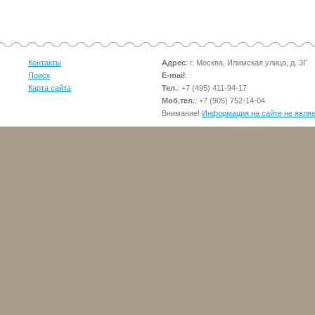
Контакты
Адрес
: г. Москва, Илимская улица, д. 3Г
Поиск
E-mail
:
Карта сайта
Тел.
:
+7 (495) 411-94-17
Моб.тел.
:
+7 (905) 752-14-04
Внимание!
Информация на сайте не явля