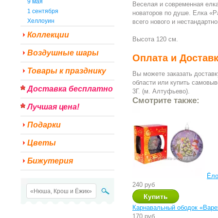
9 мая
Веселая и современная елк
1 сентября
новаторов по душе. Елка «
Хеллоуин
всего нового и нестандартно
Коллекции
Высота 120 см.
Воздушные шары
Оплата и Достав
Товары к празднику
Вы можете заказать доставк
области или купить самовы
Доставка бесплатно
3Г. (м. Алтуфьево).
Смотрите также:
Лучшая цена!
Подарки
Цветы
Бижутерия
Ёло
240 руб
Карнавальный ободок «Варе
170 руб