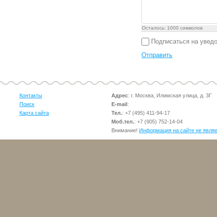
Осталось:
1000
символов
Подписаться на увед
Отправить
Контакты
Адрес
: г. Москва, Илимская улица, д. 3Г
Поиск
E-mail
:
Карта сайта
Тел.
:
+7 (495) 411-94-17
Моб.тел.
:
+7 (905) 752-14-04
Внимание!
Информация на сайте не явля