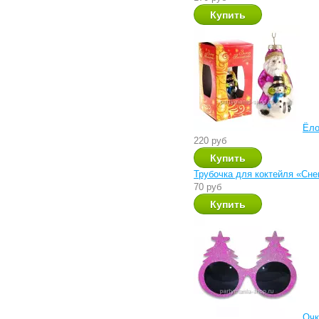
Ёло
220 руб
Трубочка для коктейля «Сне
70 руб
Очк